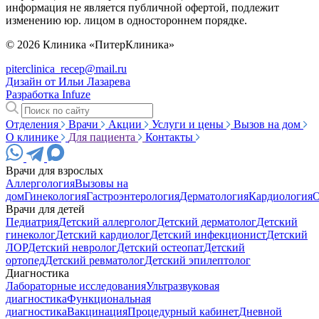
информация не является публичной офертой, подлежит
изменению юр. лицом в одностороннем порядке.
© 2026 Клиника «ПитерКлиника»
piterclinica_recep@mail.ru
Дизайн от Ильи Лазарева
Разработка Infuze
Отделения
Врачи
Акции
Услуги и цены
Вызов на дом
О клинике
Для пациента
Контакты
Врачи для взрослых
Аллергология
Вызовы на
дом
Гинекология
Гастроэнтерология
Дерматология
Кардиология
О
Врачи для детей
Педиатрия
Детский аллерголог
Детский дерматолог
Детский
гинеколог
Детский кардиолог
Детский инфекционист
Детский
ЛОР
Детский невролог
Детский остеопат
Детский
ортопед
Детский ревматолог
Детский эпилептолог
Диагностика
Лабораторные исследования
Ультразвуковая
диагностика
Функциональная
диагностика
Вакцинация
Процедурный кабинет
Дневной