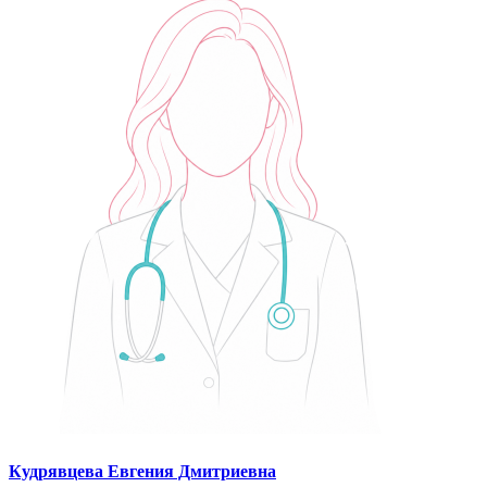
Кудрявцева Евгения Дмитриевна