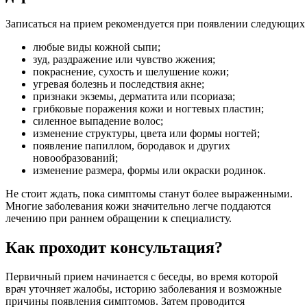
Записаться
на
прием
рекомендуется
при
появлении
следующих
любые виды кожной сыпи;
зуд
, раздражение
или
чувство жжения;
покраснение, сухость и шелушение
кожи
;
угревая болезнь и последствия акне;
признаки экземы, дерматита или псориаза;
грибковые
поражения
кожи
и
ногтевых пластин;
силенное
выпадение
волос
;
изменение
структуры,
цвета
или
формы
ногтей
;
появление
папиллом
,
бородавок
и
других
новообразований;
изменение размера, формы или окраски родинок.
Не стоит ждать, пока симптомы станут более выраженными.
Многие заболевания кожи значительно легче поддаются
лечению при раннем обращении к специалисту.
Как проходит консультация?
Первичный прием начинается с беседы, во время которой
врач
уточняет
жалобы
,
историю
заболевания
и
возможные
причины появления симптомов. Затем проводится