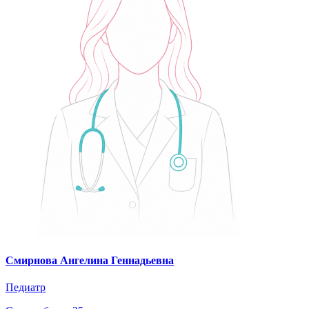
Смирнова Ангелина Геннадьевна
Педиатр